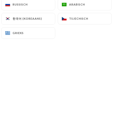
RUSSISCH
RUSSISCH
ARABISCH
ARABISCH
Camembert
Ou
한국어 (KOREAANS)
한국어 (KOREAANS)
TSJECHISCH
TSJECHISCH
Chèvre
GRIEKS
GRIEKS
Ou
Desserts
Tarte
Ou
Mousse au chocolat
Ou
Salade de fruits
Ou
Fromage blanc à la crème de marron