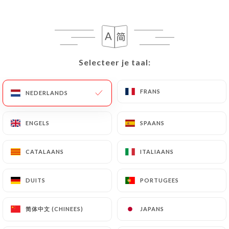
Tomates et mozzarella
Oeuf dur, mayonnaise
Pâté de campagne
Selecteer je taal:
Selecteer je taal:
Salade de thon
Crudités
FRANS
FRANS
NEDERLANDS
NEDERLANDS
Plats
Steak grillé
ENGELS
ENGELS
SPAANS
SPAANS
Poulet rôti
CATALAANS
CATALAANS
ITALIAANS
ITALIAANS
Escalope de dinde sauce normande
Plat du jour
DUITS
DUITS
PORTUGEES
PORTUGEES
Garnitures : Frites, haricots verts, salade
verte
简体中文 (CHINEES)
简体中文 (CHINEES)
JAPANS
JAPANS
Fromage