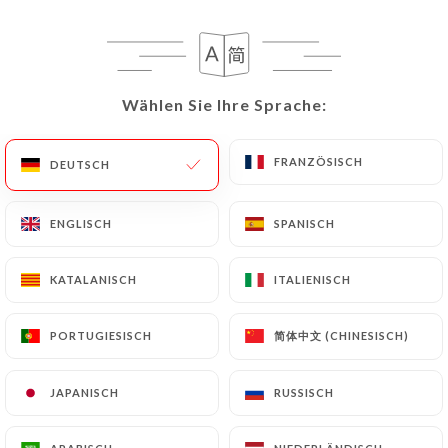
Tomates et mozzarella
Oeuf dur, mayonnaise
Pâté de campagne
Wählen Sie Ihre Sprache:
Wählen Sie Ihre Sprache:
Salade de thon
FRANZÖSISCH
FRANZÖSISCH
DEUTSCH
DEUTSCH
Crudités
Plats
ENGLISCH
ENGLISCH
SPANISCH
SPANISCH
Steak grillé
Poulet rôti
KATALANISCH
KATALANISCH
ITALIENISCH
ITALIENISCH
Escalope de dinde sauce normande
简体中文 (CHINESISCH)
简体中文 (CHINESISCH)
PORTUGIESISCH
PORTUGIESISCH
Plat du jour
Garnitures : Frites, haricots verts, salade
JAPANISCH
JAPANISCH
RUSSISCH
RUSSISCH
verte
Fromage