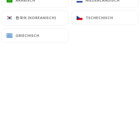
ARABISCH
ARABISCH
NIEDERLÄNDISCH
NIEDERLÄNDISCH
Camembert
한국어 (KOREANISCH)
한국어 (KOREANISCH)
TSCHECHISCH
TSCHECHISCH
Ou
Chèvre
GRIECHISCH
GRIECHISCH
Ou
Desserts
Tarte
Ou
Mousse au chocolat
Ou
Salade de fruits
Ou
Fromage blanc à la crème de marron