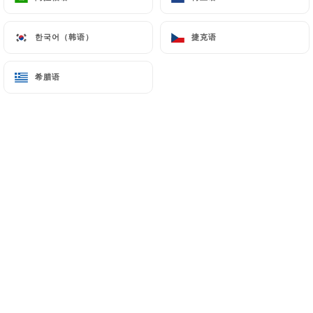
Camembert
한국어（韩语）
한국어（韩语）
捷克语
捷克语
Ou
Chèvre
希腊语
希腊语
Ou
Desserts
Tarte
Ou
Mousse au chocolat
Ou
Salade de fruits
Ou
Fromage blanc à la crème de marron