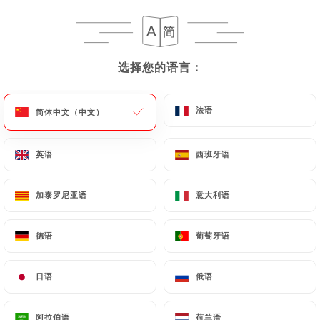
Tomates et mozzarella
Oeuf dur, mayonnaise
选择您的语言：
选择您的语言：
Pâté de campagne
Salade de thon
法语
法语
简体中文（中文）
简体中文（中文）
Crudités
Plats
英语
英语
西班牙语
西班牙语
Steak grillé
加泰罗尼亚语
加泰罗尼亚语
意大利语
意大利语
Poulet rôti
Escalope de dinde sauce normande
德语
德语
葡萄牙语
葡萄牙语
Plat du jour
Garnitures : Frites, haricots verts, salade
日语
日语
俄语
俄语
verte
Fromage
阿拉伯语
阿拉伯语
荷兰语
荷兰语