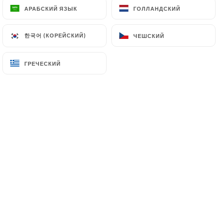
АРАБСКИЙ ЯЗЫК
АРАБСКИЙ ЯЗЫК
ГОЛЛАНДСКИЙ
ГОЛЛАНДСКИЙ
Camembert
Ou
한국어 (КОРЕЙСКИЙ)
한국어 (КОРЕЙСКИЙ)
ЧЕШСКИЙ
ЧЕШСКИЙ
Chèvre
ГРЕЧЕСКИЙ
ГРЕЧЕСКИЙ
Ou
Desserts
Tarte
Ou
Mousse au chocolat
Ou
Salade de fruits
Ou
Fromage blanc à la crème de marron