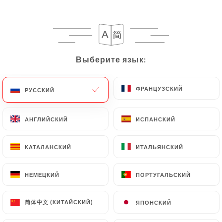
Tomates et mozzarella
Oeuf dur, mayonnaise
Pâté de campagne
Выберите язык:
Выберите язык:
Salade de thon
Crudités
ФРАНЦУЗСКИЙ
ФРАНЦУЗСКИЙ
РУССКИЙ
РУССКИЙ
Plats
Steak grillé
АНГЛИЙСКИЙ
АНГЛИЙСКИЙ
ИСПАНСКИЙ
ИСПАНСКИЙ
Poulet rôti
КАТАЛАНСКИЙ
КАТАЛАНСКИЙ
ИТАЛЬЯНСКИЙ
ИТАЛЬЯНСКИЙ
Escalope de dinde sauce normande
Plat du jour
НЕМЕЦКИЙ
НЕМЕЦКИЙ
ПОРТУГАЛЬСКИЙ
ПОРТУГАЛЬСКИЙ
Garnitures : Frites, haricots verts, salade
verte
简体中文 (КИТАЙСКИЙ)
简体中文 (КИТАЙСКИЙ)
ЯПОНСКИЙ
ЯПОНСКИЙ
Fromage