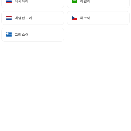
러시아어
러시아어
아랍어
아랍어
Camembert
네덜란드어
네덜란드어
체코어
체코어
Ou
Chèvre
그리스어
그리스어
Ou
Desserts
Tarte
Ou
Mousse au chocolat
Ou
Salade de fruits
Ou
Fromage blanc à la crème de marron