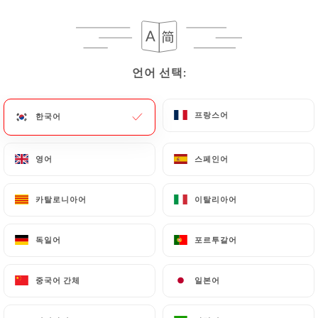
Tomates et mozzarella
Oeuf dur, mayonnaise
Pâté de campagne
언어 선택:
언어 선택:
Salade de thon
프랑스어
프랑스어
한국어
한국어
Crudités
Plats
영어
영어
스페인어
스페인어
Steak grillé
Poulet rôti
카탈로니아어
카탈로니아어
이탈리아어
이탈리아어
Escalope de dinde sauce normande
독일어
독일어
포르투갈어
포르투갈어
Plat du jour
Garnitures : Frites, haricots verts, salade
중국어 간체
중국어 간체
일본어
일본어
verte
Fromage